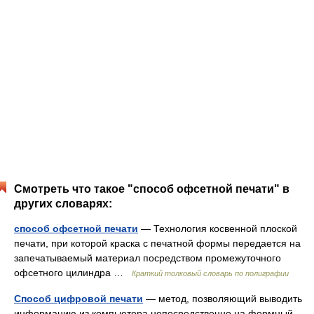
Смотреть что такое "способ офсетной печати" в
других словарях:
способ офсетной печати
— Технология косвенной плоской
печати, при которой краска с печатной формы передается на
запечатываемый материал посредством промежуточного
офсетного цилиндра …
Краткий толковый словарь по полиграфии
Способ цифровой печати
— метод, позволяющий выводить
информацию из компьютера непосредственно на формный