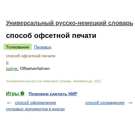
Универсальный русско-немецкий словарь
способ офсетной печати
Толкование
Перевод
способ офсетной печати
n
polygr.
Offsetverfahren
Универсальный русско-немецкий словарь
.
Академик.ру
.
2011
.
Игры ⚽
Поможем сделать НИР
способ оформления
способ охлаждения
грузовых документов в книгах